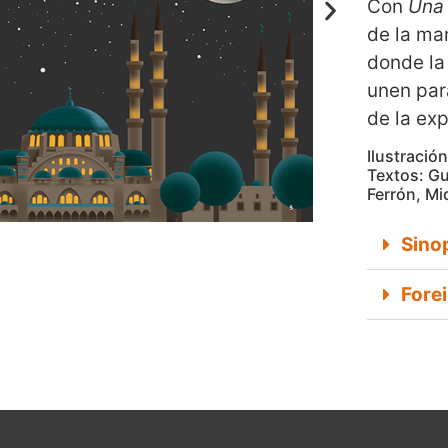
Con
Una 
de la ma
donde la 
unen par
de la exp
Ilustració
Textos: G
Ferrón, Mi
Sino
Fore