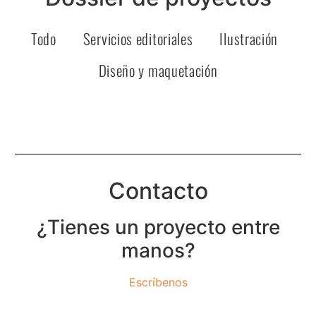
Todo
Servicios editoriales
Ilustración
Diseño y maquetación
Cuadernos y libros de texto
Coleccionable ciencia
Diseño editorial
Juego de mesa
Juego de mesa
Juego de mesa
Libro ilustrado
Diseño juego
Ilustración
Ilustración
Diseño
Contacto
¿Tienes un proyecto entre
manos?
Escríbenos